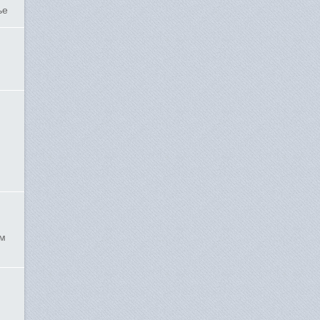
ье
ым