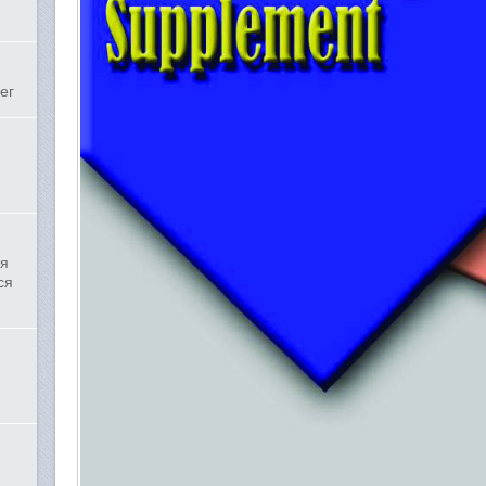
ег
ля
ся