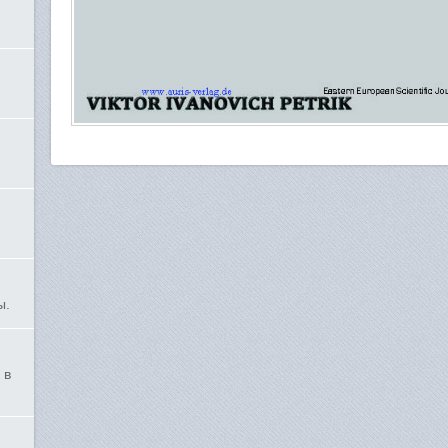
ы.
 в