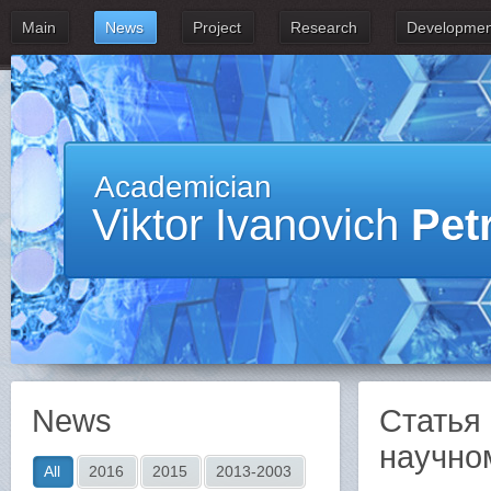
Main
News
Project
Research
Developmen
Academician
Viktor Ivanovich
Pet
News
Статья
научно
All
2016
2015
2013-2003