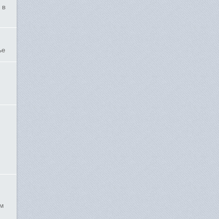
 в
ье
ым