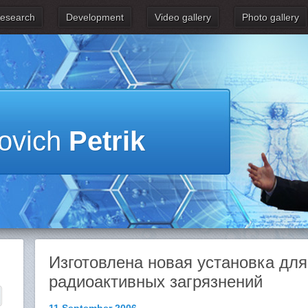
esearch
Development
Video gallery
Photo gallery
novich
Petrik
Изготовлена новая установка для
радиоактивных загрязнений