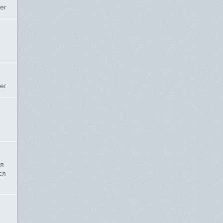
ег
ег
ля
ся