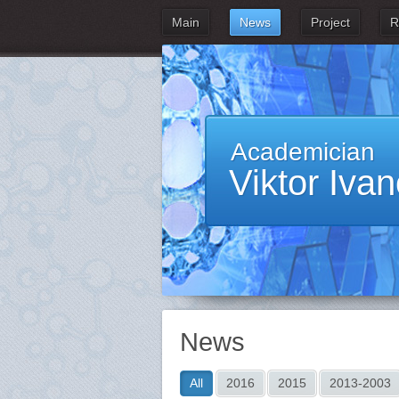
Main
News
Project
R
Academician
Viktor Iva
News
All
2016
2015
2013-2003