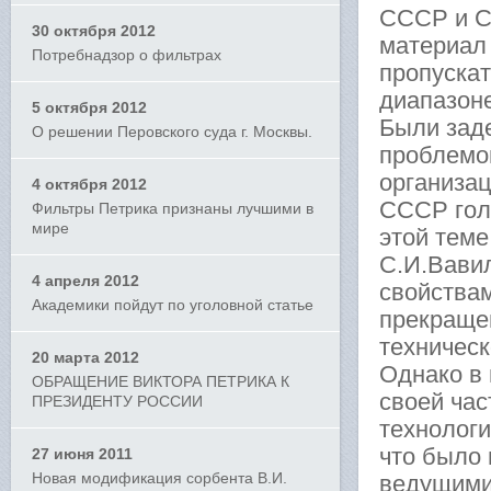
СССР и С
30 октября 2012
материал
Потребнадзор о фильтрах
пропуска
диапазон
5 октября 2012
Были зад
О решении Перовского суда г. Москвы.
проблемо
организац
4 октября 2012
СССР гол
Фильтры Петрика признаны лучшими в
мире
этой теме
С.И.Вави
4 апреля 2012
свойствам
Академики пойдут по уголовной статье
прекраще
техническ
20 марта 2012
Однако в 
ОБРАЩЕНИЕ ВИКТОРА ПЕТРИКА К
своей час
ПРЕЗИДЕНТУ РОССИИ
технолог
что было
27 июня 2011
Новая модификация сорбента В.И.
ведущими