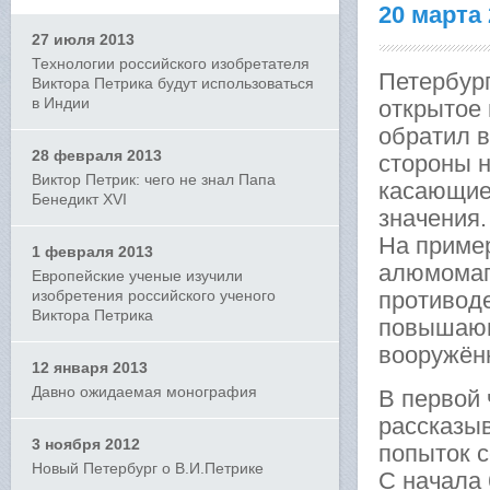
20 марта
27 июля 2013
Технологии российского изобретателя
Петербург
Виктора Петрика будут использоваться
в Индии
открытое 
обратил 
28 февраля 2013
стороны н
Виктор Петрик: чего не знал Папа
касающие
Бенедикт XVI
значения.
На приме
1 февраля 2013
алюмомаг
Европейские ученые изучили
изобретения российского ученого
противод
Виктора Петрика
повышающ
вооружён
12 января 2013
Давно ожидаемая монография
В первой 
рассказыв
3 ноября 2012
попыток 
Новый Петербург о В.И.Петрике
С начала 