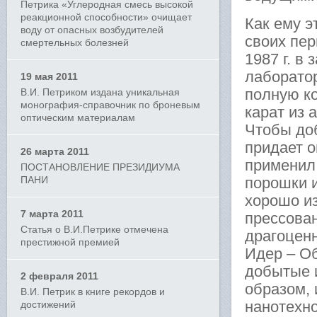
Петрика «Углеродная смесь высокой
реакционной способности» очищает
Как ему э
воду от опасных возбудителей
своих пер
смертельных болезней
1987 г. в
лаборатор
19 мая 2011
полную к
В.И. Петриком издана уникальная
монография-справочник по броневым
карат из 
оптическим материалам
Чтобы доб
придает о
26 марта 2011
применил
ПОСТАНОВЛЕНИЕ ПРЕЗИДИУМА
ПАНИ
порошки 
хорошо из
7 марта 2011
прессова
Статья о В.И.Петрике отмечена
драгоценн
престижной премией
Идер – О
добытые 
2 февраля 2011
образом, 
В.И. Петрик в книге рекордов и
нанотехно
достижений