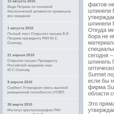
13 августа 2010
фактов н
Вода Петрика по полезной
шпинели 
биологической активности превзошла
все ожидания
утверждае
шпинели П
1 августа 2010
Откуда ми
Полный текст Открытого письма В.И.
бора не и
Петрика президенту РАН Ю.С.
материал
Осипову.
специаль
сегодня –
21 апреля 2010
Открытое письмо Президенту
шпинель П
Российской академии наук
оптическ
Ю.С.Осипову
Surmet по
если бы н
9 апреля 2010
фирма Su
Сорбент Углеродная смесь высокой
реакционной способности (УСВР)
области 
Это пряма
30 марта 2010
утверждае
Институт кристаллографии РАН