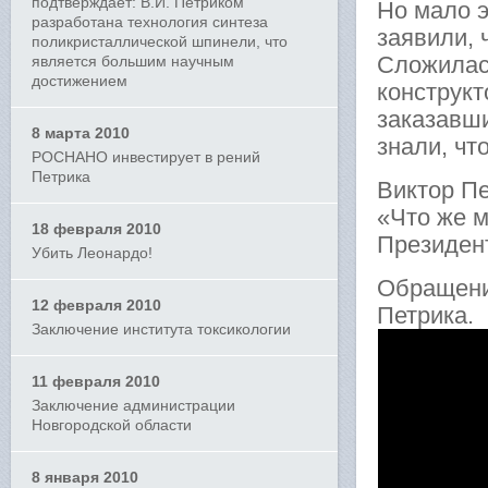
подтверждает: В.И. Петриком
Но мало э
разработана технология синтеза
заявили, 
поликристаллической шпинели, что
Сложилась
является большим научным
достижением
конструкт
заказавш
8 марта 2010
знали, чт
РОСНАНО инвестирует в рений
Петрика
Виктор Пе
«Что же м
18 февраля 2010
Президен
Убить Леонардо!
Обращени
12 февраля 2010
Петрика.
Заключение института токсикологии
11 февраля 2010
Заключение администрации
Новгородской области
8 января 2010