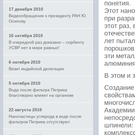
понятия.
17 декабря 2010
Этот нано
Видеообращение к президенту РАН Ю.
при разра
Осипову
этот раз,
отечестве
16 октября 2010
лет пыта
В очередной раз доказано – сорбенту
порошков
УСВР нет в мире равных!
эти метал
6 октября 2010
алюминия
Визит индийской делегации
В этом и 
5 октября 2010
Создание
Вода после фильтра Петрика
свойствам
благотворно влияет на организм
многочис
Академии 
22 августа 2010
Наночастицы углерода в воде после
непосред
фильтров Петрика отсутствуют
шпинели: 
комплекс