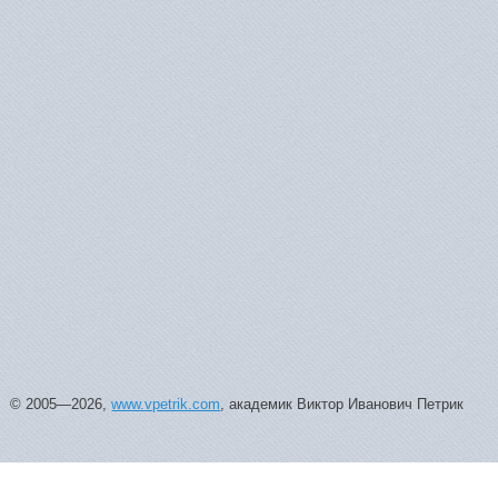
© 2005—2026,
www.vpetrik.com
, академик Виктор Иванович Петрик