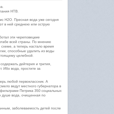
а.
мпания НТВ.
ис H2O. Пресная вода уже сегодня
ют в ней среднюю или острую
ботал эти череповецкие
штабе всей страны. По мнению
 схеме, а теперь настало время
гии, способные удалить из воды
астоящему целебной.
 содержать дейтерия и трития,
т. Ибо вода, простите за
перь любой первоклассник. А
смело ведут местного губернатора в
 фильтрами Петрика 350 социальных
о душе вода, очищенная по
анным, заболеваемость детей после