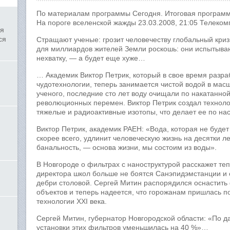
По материалам программы Сегодня. Итоговая программ
На пороге вселенской жажды 23.03.2008, 21:05 Телеко
ля
ся
Стращают ученые: грозит человечеству глобальный криз
для миллиардов жителей Земли роскошь: они испытыва
нехватку, — а будет еще хуже…
… Академик Виктор Петрик, который в свое время разра
чудотехнологии, теперь занимается чистой водой в мас
ученого, последние сто лет воду очищали по накатанной
революционных перемен. Виктор Петрик создал техноло
тяжелые и радиоактивные изотопы, что делает ее по н
Виктор Петрик, академик РАЕН: «Вода, которая не будет
скорее всего, удлинит человеческую жизнь на десятки ле
банальность, — основа жизни, мы состоим из воды».
В Новгороде о фильтрах с наноструктурой расскажет те
директора школ больше не боятся Санэпидэмстанции и 
дебри столовой. Сергей Митин распорядился оснастить
объектов и теперь надеется, что горожанам пришлась п
технологии XXI века.
Сергей Митин, губернатор Новгородской области: «По д
установки этих фильтров уменьшилась на 40 %»…