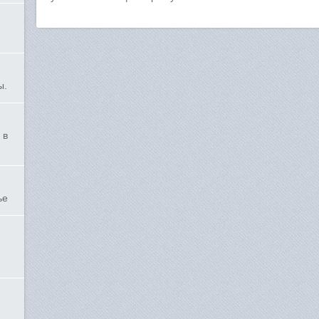
ы.
 в
ье