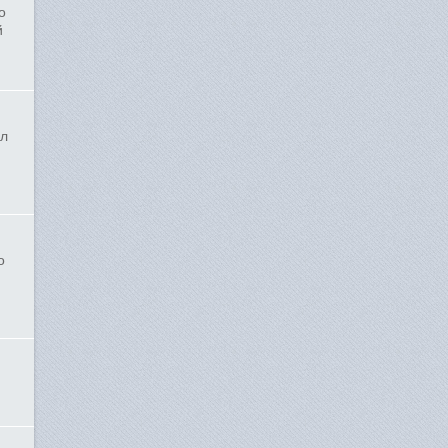
о
й
ил
о