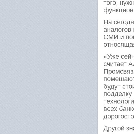
того, нуж
функцион
На сегодн
аналогов 
СМИ и поп
относяща
«Уже сейч
считает А
Промсвяз
помешают
будут сто
подделку 
технологи
всех банк
дорогост
Другой зн