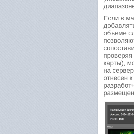
диапазоне
Если в ма
добавлять
объеме с
позволяют
сопостави
проверяя 
карты), 
на серве
отнесен к
разработч
размещен