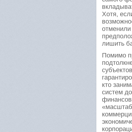
вкладыват
Хотя, есл
возможно
отменили 
предполож
лишить ба
Помимо п
подтолкне
субъектов
гарантиро
кто зани
систем д
финансово
«масштаб 
коммерци
экономич
корпорац