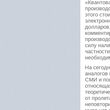
«Квантов
производс
этого сто
электронн
долларов,
комменти
производ
силу нали
частности
необходи
На сегодн
аналогов 
СМИ и поп
относяща
теоретиче
от пролет
неповтори