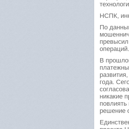
технолог
НСПК, ин
По данны
мошенниче
превысил 
операций
В прошло
платежных
развития,
года. Се
согласова
никакие п
повлиять 
решение о
Единствен