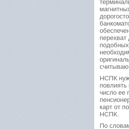
терминал
магнитных
дорогост
банкомато
обеспечен
перехват 
подобных
необходи
оригиналь
считываю
НСПК нуж
повлиять 
число ее 
пенсионе
карт от 
НСПК.
По слова