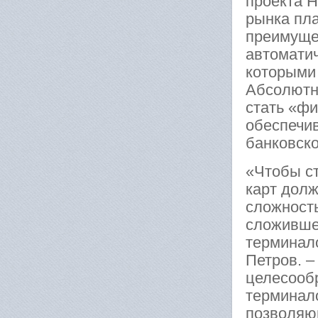
проекта 
рынка пл
преимущес
автоматич
которыми 
Абсолютн
стать «ф
обеспечив
банковск
«Чтобы ст
карт дол
сложность
сложивше
терминало
Петров. –
целесооб
терминал
позволяю