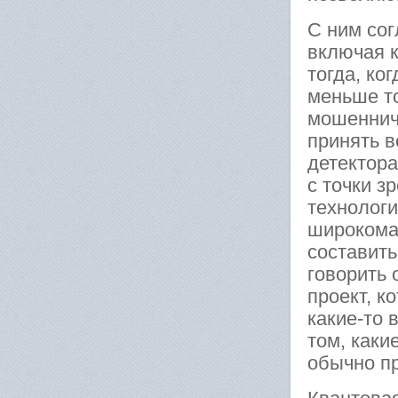
С ним сог
включая 
тогда, ко
меньше то
мошенниче
принять в
детектора
с точки з
технологи
широкома
составить
говорить 
проект, к
какие-то 
том, каки
обычно п