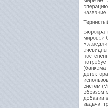
мире нет 
операцию
название 
Тернисты
Бюрократ
мировой 
«замедли
очевидным
постепенн
потребуе
(банкома
детектор
использо
систем (V
образом 
добавив 
задача, 