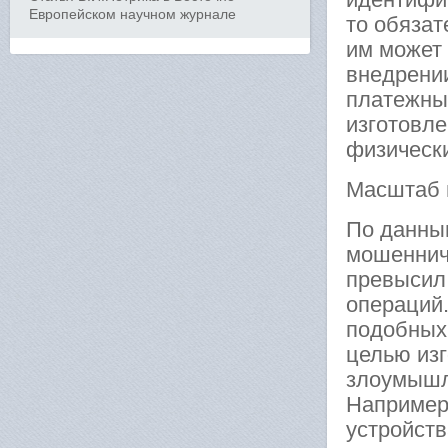
Европейском научном журнале
то обязат
им может 
внедрении
платежных
изготовле
физическ
Масштаб
По данны
мошенниче
превысил 
операций
подобных 
целью изг
злоумышл
Например
устройст