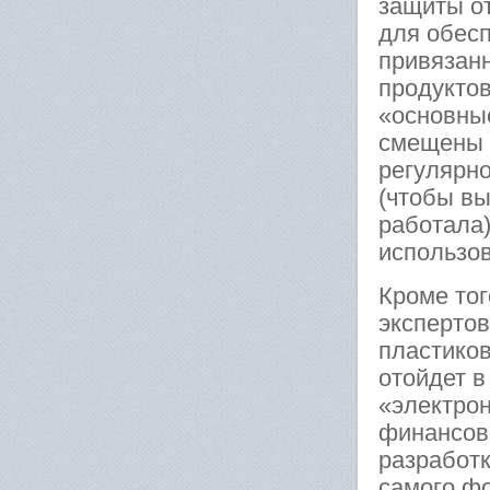
защиты от
для обес
привязанн
продуктов
«основные
смещены 
регулярн
(чтобы в
работала)
использов
Кроме тог
экспертов
пластико
отойдет в
«электро
финансов
разработк
самого ф