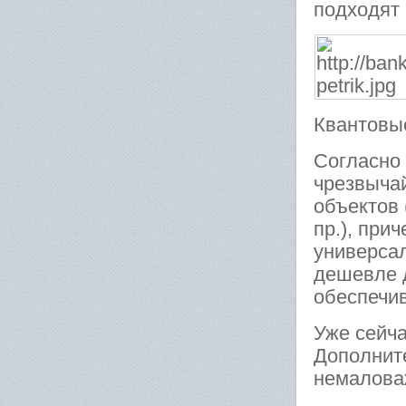
подходят
Квантовы
Согласно
чрезвыча
объектов 
пр.), при
универсал
дешевле 
обеспечив
Уже сейча
Дополнит
немаловаж