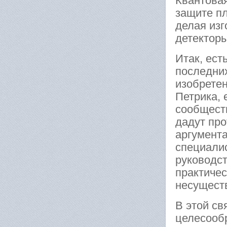
Квантовая
защите п
делая из
детектор
Итак, ест
последних
изобретен
Петрика, 
сообщест
дадут пр
аргумента
специали
руководс
практичес
несущест
В этой св
целесооб