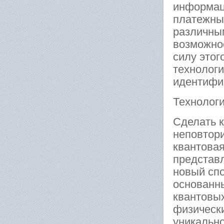
информац
платежны
различным
возможнос
силу этог
технологи
идентифи
Технологи
Сделать 
неповтор
квантовая
представ
новый сп
основанн
квантовы
физическ
уникальн