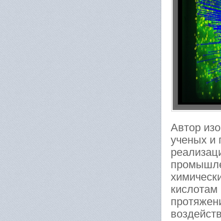
Автор изо
ученых и
реализаци
промышле
химически
кислотам 
протяжен
воздейств