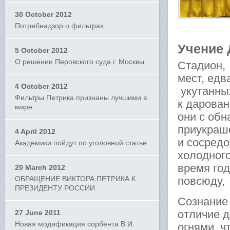
30 October 2012
Потребнадзор о фильтрах
Учение 
5 October 2012
О решении Перовского суда г. Москвы.
Стадион, 
мест, ед
4 October 2012
укутанны
Фильтры Петрика признаны лучшими в
к дарова
мире
они с об
приукраш
4 April 2012
и сосредо
Академики пойдут по уголовной статье
холодного
время год
20 March 2012
ОБРАЩЕНИЕ ВИКТОРА ПЕТРИКА К
повсюду,
ПРЕЗИДЕНТУ РОССИИ
Сознание
отличие 
27 June 2011
Новая модификация сорбента В.И.
огнями, ч