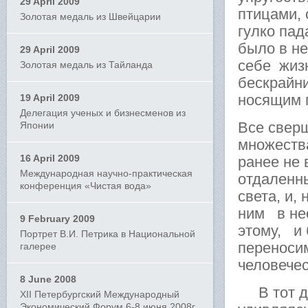
29 April 2009
птицами,
Золотая медаль из Швейцарии
гулко па
было в не
29 April 2009
себе жизн
Золотая медаль из Тайланда
бескрайн
носящим 
19 April 2009
Делегация ученых и бизнесменов из
Все сверш
Японии
множеств
16 April 2009
ранее не
Международная научно-практическая
отдаленны
конференция «Чистая вода»
света, и,
ним в нео
9 February 2009
этому, и 
Портрет В.И. Петрика в Национальной
переносим
галерее
человече
8 June 2008
В тот де
XII Петербургский Международный
Экономический Форум 6-8 июня 2008г