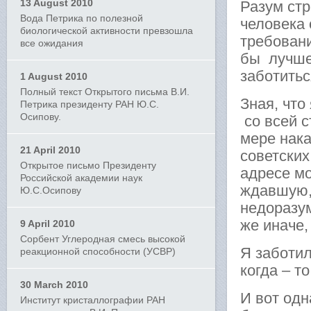
13 August 2010
Разум стр
Вода Петрика по полезной
человека 
биологической активности превзошла
требован
все ожидания
бы лучше
заботитьс
1 August 2010
Полный текст Открытого письма В.И.
Зная, что
Петрика президенту РАН Ю.С.
Осипову.
со всей 
мере нак
21 April 2010
советских
Открытое письмо Президенту
адресе мо
Российской академии наук
ждавшую,
Ю.С.Осипову
недоразум
же иначе
9 April 2010
Сорбент Углеродная смесь высокой
Я заботил
реакционной способности (УСВР)
когда – т
30 March 2010
И вот одн
Институт кристаллографии РАН