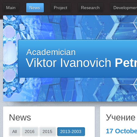
Main
News
Project
Research
Developmen
Academician
Viktor Ivanovich
Pet
News
Учение
17 Octobe
All
2016
2015
2013-2003