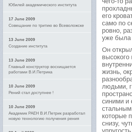
чего-то р
Юбилей академического института
прохладн
его крова
17 June 2009
само по с
Совещание по тритию во Всеволожске
ровно, р
уже была 
13 June 2009
Создание института
Он открыл
высокого 
13 June 2009
внутренни
Главный конструктор восхищается
жизнь, ок
работами В.И.Петрика
разнообра
людьми, 
10 June 2009
Рений стал доступнее !
пространс
синими и
10 June 2009
стальными
Академик РАЕН В.И.Петрик разработал
которые 
новую технологию получения рения
снизу, чу
упругост