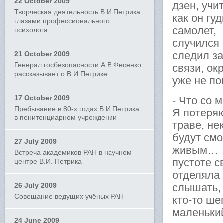
22 October 2009
дзен, учи
Творческая деятельность В.И.Петрика
как он гу
глазами профессионального
самолет, 
психолога
случился 
следил за
21 October 2009
Генерал госбезопасности А.В.Фесенко
связи, о
рассказывает о В.И.Петрике
уже не по
17 October 2009
- Что со 
Пребывание в 80-х годах В.И.Петрика
Я потеряю
в пенитенциарном учреждении
траве, не
будут смо
27 July 2009
живым… п
Встреча академиков РАН в научном
пустоте с
центре В.И. Петрика
отделяла 
26 July 2009
слышать, 
Совещание ведущих учёных РАН
кто-то ше
маленький
24 June 2009