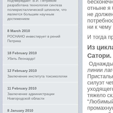
подтверждает: В.И. Петриком
бесконечн
разработана технология синтеза
отныне я 
поликристаллической шпинели, что
не долже
является большим научным
достижением
потребнос
ни к чему
8 March 2010
И тогда п
РОСНАНО инвестирует в рений
Петрика
Из цикл
18 February 2010
Сатори.
Убить Леонардо!
Однажды,
линии лаг
12 February 2010
Пристальн
Заключение института токсикологии
силуэт че
уходящего
11 February 2010
Заключение администрации
тяжело с
Новгородской области
"Любимый 
промахнус
8 January 2010