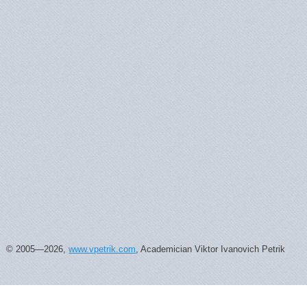
© 2005—2026,
www.vpetrik.com
, Academician Viktor Ivanovich Petrik