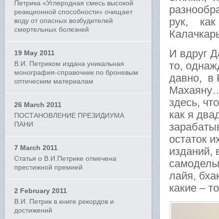
Петрика «Углеродная смесь высокой
разнообр
реакционной способности» очищает
рук, как
воду от опасных возбудителей
смертельных болезней
Калачкар
И вдруг Д
19 May 2011
В.И. Петриком издана уникальная
то, однаж
монография-справочник по броневым
давно, в 
оптическим материалам
Махаяну… 
здесь, чт
26 March 2011
как я два
ПОСТАНОВЛЕНИЕ ПРЕЗИДИУМА
ПАНИ
зарабаты
остаток и
7 March 2011
изданий, 
Статья о В.И.Петрике отмечена
самодель
престижной премией
лайя, бха
какие – 
2 February 2011
В.И. Петрик в книге рекордов и
достижений