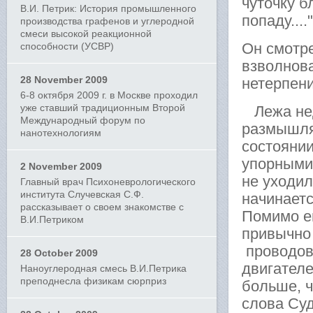
чуточку б
В.И. Петрик: История промышленного
попаду....
производства графенов и углеродной
смеси высокой реакционной
Он смотре
способности (УСВР)
взволнова
28 November 2009
нетерпени
6-8 октября 2009 г. в Москве проходил
уже ставший традиционным Второй
Лежа нед
Международный форум по
размышля
нанотехнологиям
состояни
упорными
2 November 2009
не уходил
Главный врач Психоневрологического
института Случевская С.Ф.
начинаетс
рассказывает о своем знакомстве с
Помимо ег
В.И.Петриком
привычно
проводов
28 October 2009
двигател
Наноуглеродная смесь В.И.Петрика
преподнесла физикам сюрприз
больше, 
слова Суд